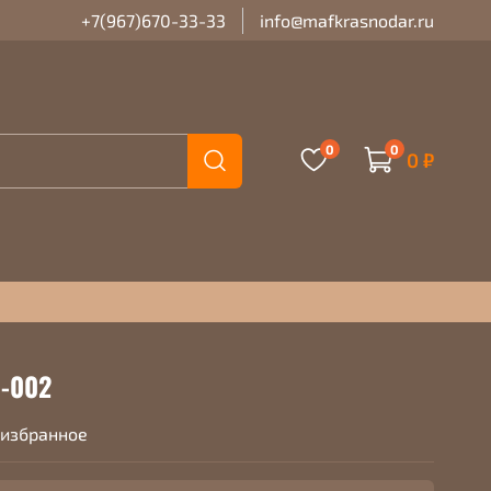
+7(967)670-33-33
info@mafkrasnodar.ru
0
0
0 ₽
1-002
 избранное