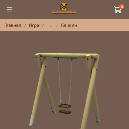
0
Главная
Игра
...
Качели