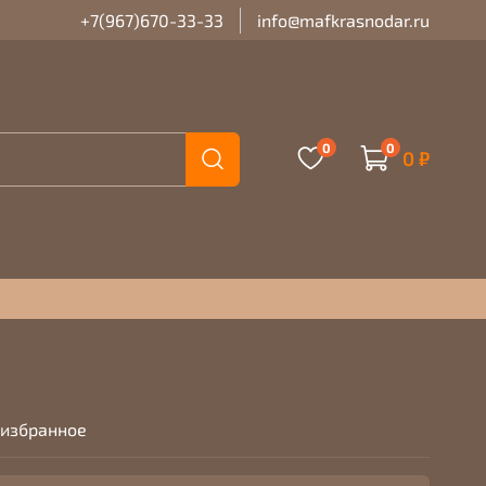
+7(967)670-33-33
info@mafkrasnodar.ru
0
0
0 ₽
 избранное