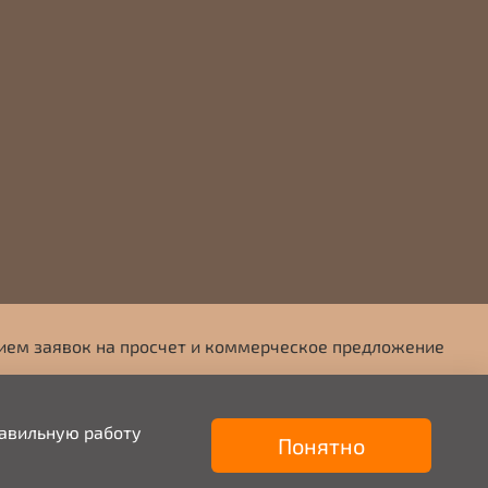
ием заявок на просчет и коммерческое предложение
9676703333
info@mafkrasnodar.ru
равильную работу
Понятно