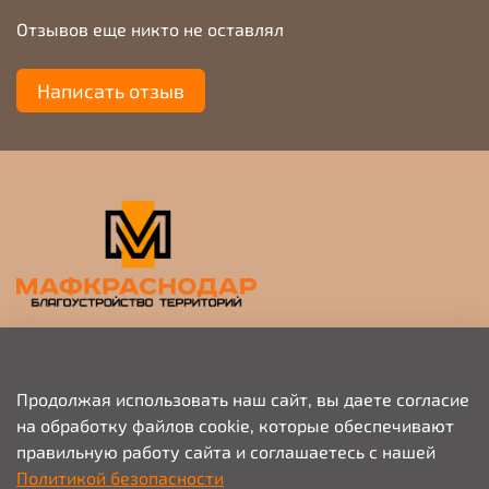
Отзывов еще никто не оставлял
Написать отзыв
Прием заявок на просчет и коммерческое
предложение
Продолжая использовать наш сайт, вы даете согласие
на обработку файлов cookie, которые обеспечивают
+79676703333
правильную работу сайта и соглашаетесь с нашей
info@mafkrasnodar.ru
Политикой безопасности