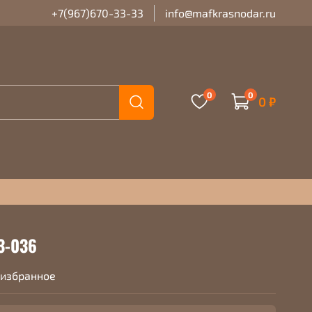
+7(967)670-33-33
info@mafkrasnodar.ru
0
0
0 ₽
3-036
 избранное