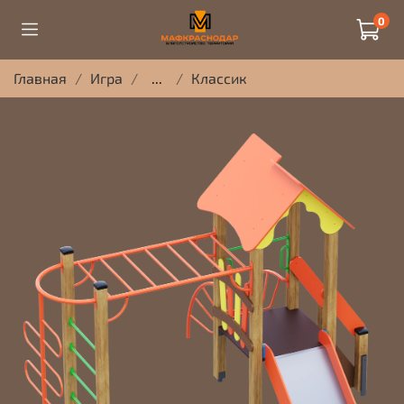
0
Главная
Игра
...
Классик