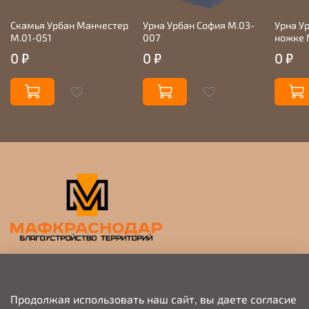
Скамья Урбан Манчестер
Урна Урбан София М.03-
Урна У
М.01-051
007
ножке 
0 ₽
0 ₽
0 ₽
Прием заявок на просчет и коммерческое
предложение
Продолжая использовать наш сайт, вы даете согласие