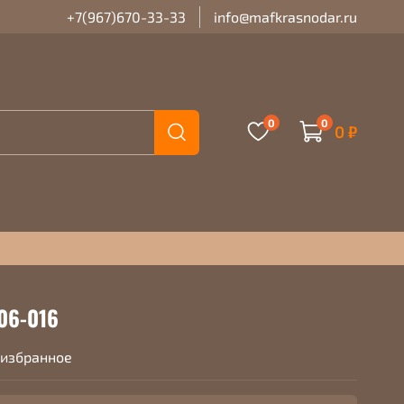
+7(967)670-33-33
info@mafkrasnodar.ru
0
0
0 ₽
06-016
 избранное