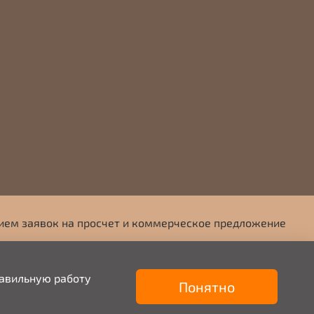
ием заявок на просчет и коммерческое предложение
9676703333
info@mafkrasnodar.ru
равильную работу
Понятно