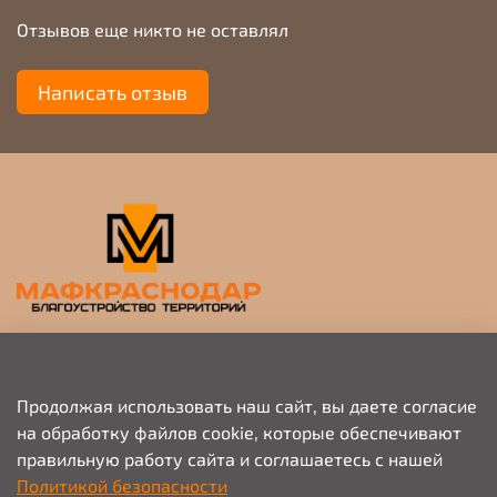
Отзывов еще никто не оставлял
Написать отзыв
Прием заявок на просчет и коммерческое
предложение
Продолжая использовать наш сайт, вы даете согласие
на обработку файлов cookie, которые обеспечивают
+79676703333
правильную работу сайта и соглашаетесь с нашей
info@mafkrasnodar.ru
Политикой безопасности