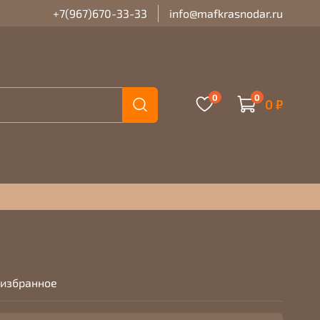
+7(967)670-33-33
info@mafkrasnodar.ru
0
0
0 ₽
 избранное