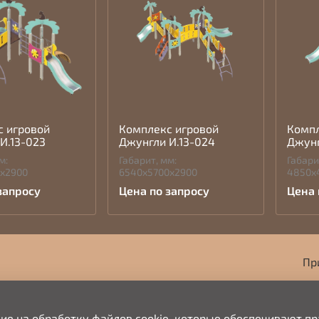
с игровой
Комплекс игровой
Компл
И.13-023
Джунгли И.13-024
Джунг
м:
Габарит, мм:
Габари
0х2900
6540х5700х2900
4850х
запросу
Цена по запросу
Цена 
Пр
сие на обработку файлов cookie, которые обеспечивают п