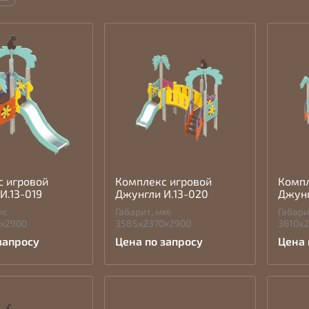
с игровой
Комплекс игровой
Компл
И.13-019
Джунгли И.13-020
Джунг
м:
Габарит, мм:
Габари
0х2900
3585х2370х2900
3610х
запросу
Цена по запросу
Цена 