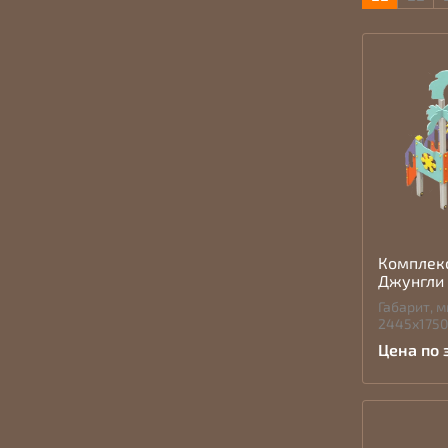
Комплек
Джунгли 
Габарит, м
2445х175
Цена по 