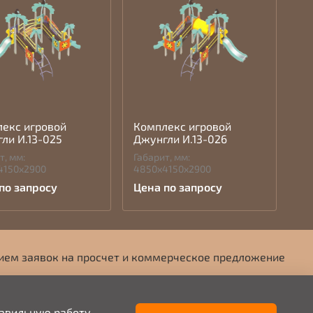
екс игровой
Комплекс игровой
ли И.13-025
Джунгли И.13-026
т, мм:
Габарит, мм:
4150х2900
4850х4150х2900
по запросу
Цена по запросу
ием заявок на просчет и коммерческое предложение
равильную работу