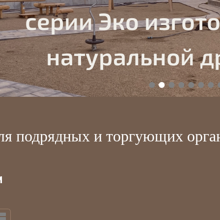
серии Эко изгот
натуральной д
я подрядных и торгующих орган
и