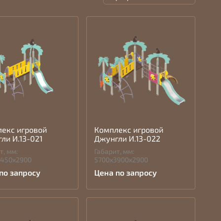
екс игровой
Комплекс игровой
ли И.13-021
Джунгли И.13-022
т, мм:
Габарит, мм:
2450х2900
5700х3900х2900
по запросу
Цена по запросу