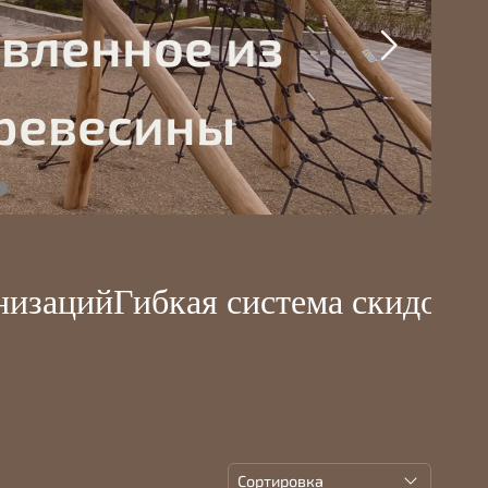
овленное из
ревесины
изаций
Гибкая система скидок дл