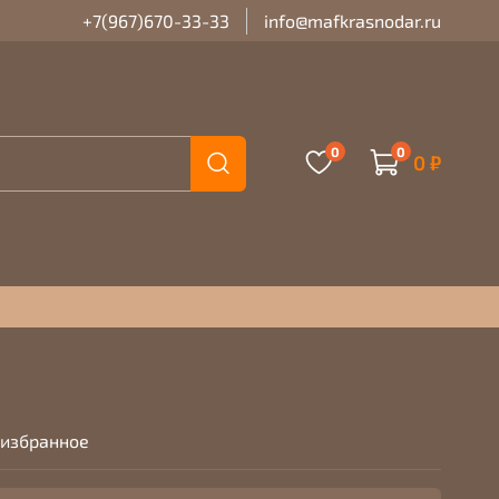
+7(967)670-33-33
info@mafkrasnodar.ru
0
0
0 ₽
 избранное