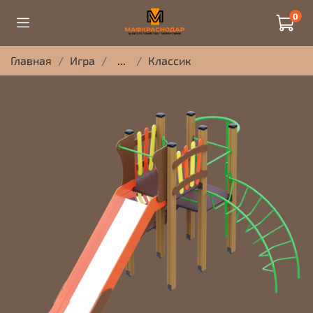
0
Главная
Игра
...
Классик