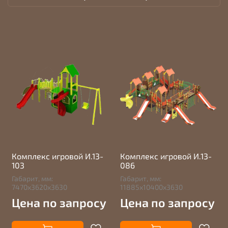
Комплекс игровой И.13-
Комплекс игровой И.13-
103
086
Габарит, мм:
Габарит, мм:
7470х3620х3630
11885х10400х3630
Цена по запросу
Цена по запросу