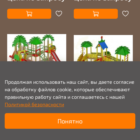
Продолжая использовать наш сайт, вы даете согласие
на обработку файлов cookie, которые обеспечивают
Комплекс игровой
Комплекс игровой в
правильную работу сайта и соглашаетесь с нашей
Джунгли И.13-129
джунглях И.13-130
Политикой безопасности
Габариты, мм:
Габариты, мм:
7360х6400х3190
6100х4570х3700
Понятно
Цена по запросу
Цена по запросу
Главная
Поиск
Корзина
Избранное
Профиль