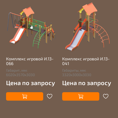
Комплекс игровой И.13-
Комплекс игровой И.13-
066
041
Габарит, мм:
Габариты, мм:
6020х3570х3030
3320х3000х3030
Цена по запросу
Цена по запросу