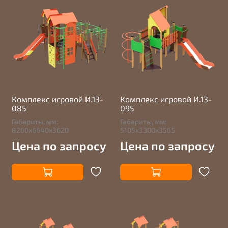
Комплекс игровой И.13-
Комплекс игровой И.13-
085
095
Габариты, мм:
Габариты, мм:
8260х6640х3620
5105х3300х3565
Цена по запросу
Цена по запросу