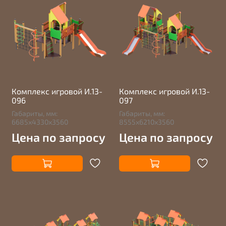
Комплекс игровой И.13-
Комплекс игровой И.13-
096
097
Габариты, мм:
Габариты, мм:
6685х4330х3560
8555х6210х3560
Цена по запросу
Цена по запросу