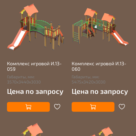
Комплекс игровой И.13-
Комплекс игровой И.13-
059
060
Габариты, мм:
Габариты, мм:
3570х3440х3030
5475х3420х3030
Цена по запросу
Цена по запросу