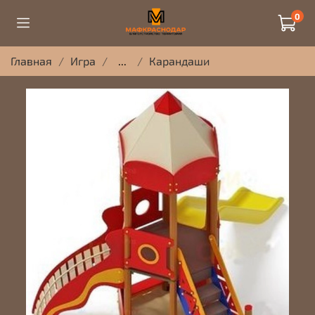
0
Главная
Игра
...
Карандаши