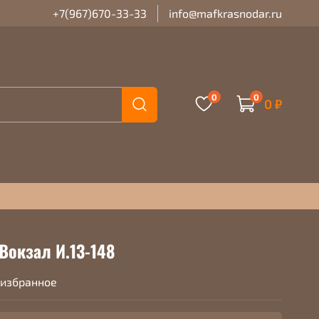
+7(967)670-33-33
info@mafkrasnodar.ru
0
0
0 ₽
Вокзал И.13-148
 избранное